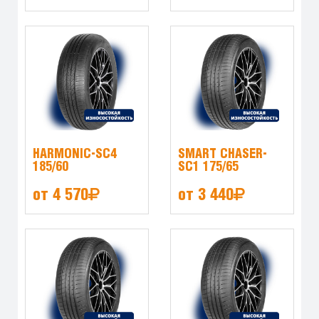
HARMONIC-SC4
SMART CHASER-
185/60
SC1 175/65
от 4 570
от 3 440